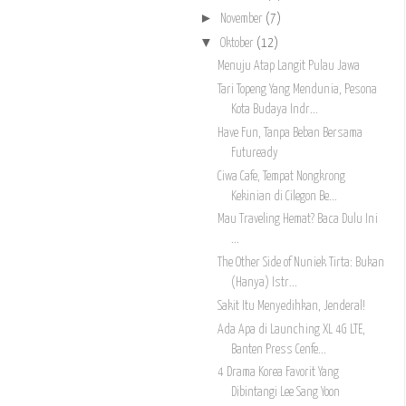
►
November
(7)
▼
Oktober
(12)
Menuju Atap Langit Pulau Jawa
Tari Topeng Yang Mendunia, Pesona
Kota Budaya Indr...
Have Fun, Tanpa Beban Bersama
Futuready
Ciwa Cafe, Tempat Nongkrong
Kekinian di Cilegon Be...
Mau Traveling Hemat? Baca Dulu Ini
...
The Other Side of Nuniek Tirta: Bukan
(Hanya) Istr...
Sakit Itu Menyedihkan, Jenderal!
Ada Apa di Launching XL 4G LTE,
Banten Press Cenfe...
4 Drama Korea Favorit Yang
Dibintangi Lee Sang Yoon