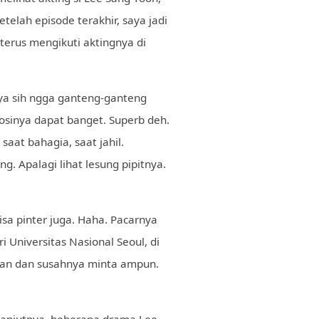
etelah episode terakhir, saya jadi
terus mengikuti aktingnya di
aya sih ngga ganteng-ganteng
mosinya dapat banget. Superb deh.
aat bahagia, saat jahil.
g. Apalagi lihat lesung pipitnya.
sa pinter juga. Haha. Pacarnya
ri Universitas Nasional Seoul, di
alkan dan susahnya minta ampun.
Selanjutnya, beberapa drama Lee