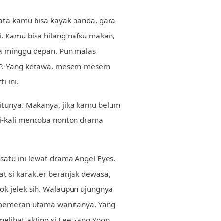
mata kamu bisa kayak panda, gara-
i. Kamu bisa hilang nafsu makan,
ya minggu depan. Pun malas
OTP. Yang ketawa, mesem-mesem
i ini.
gitunya. Makanya, jika kamu belum
li-kali mencoba nonton drama
satu ini lewat drama Angel Eyes.
aat si karakter beranjak dewasa,
ok jelek sih. Walaupun ujungnya
n pemeran utama wanitanya. Yang
lihat akting si Lee Sang Yoon,