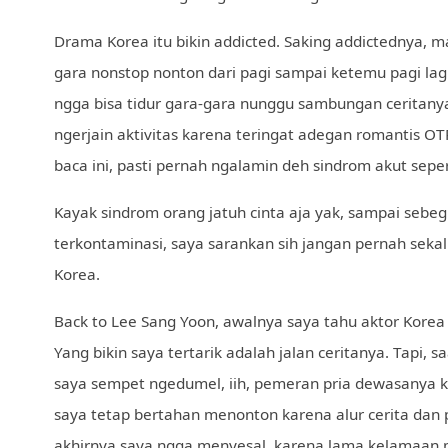
Drama Korea itu bikin addicted. Saking addictednya, 
gara nonstop nonton dari pagi sampai ketemu pagi lag
ngga bisa tidur gara-gara nunggu sambungan ceritan
ngerjain aktivitas karena teringat adegan romantis 
baca ini, pasti pernah ngalamin deh sindrom akut sepert
Kayak sindrom orang jatuh cinta aja yak, sampai sebe
terkontaminasi, saya sarankan sih jangan pernah seka
Korea.
Back to Lee Sang Yoon, awalnya saya tahu aktor Korea 
Yang bikin saya tertarik adalah jalan ceritanya. Tapi, s
saya sempet ngedumel, iih, pemeran pria dewasanya k
saya tetap bertahan menonton karena alur cerita da
akhirnya saya ngga menyesal, karena lama kelamaan me