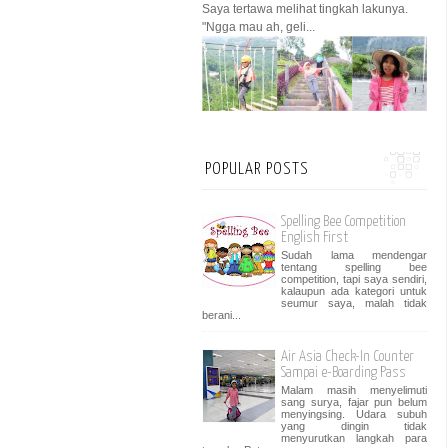
Saya tertawa melihat tingkah lakunya.
"Ngga mau ah, geli...
POPULAR POSTS
Spelling Bee Competition
English First
Sudah lama mendengar
tentang spelling bee
competition, tapi saya sendiri,
kalaupun ada kategori untuk
seumur saya, malah tidak
berani...
Air Asia Check-In Counter
Sampai e-Boarding Pass
Malam masih menyelimuti
sang surya, fajar pun belum
menyingsing. Udara subuh
yang dingin tidak
menyurutkan langkah para