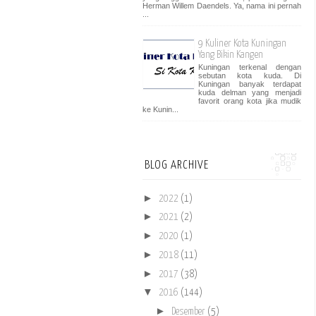
Herman Willem Daendels. Ya, nama ini pernah
...
9 Kuliner Kota Kuningan
Yang Bikin Kangen
Kuningan terkenal dengan
sebutan kota kuda. Di
Kuningan banyak terdapat
kuda delman yang menjadi
favorit orang kota jika mudik
ke Kunin...
BLOG ARCHIVE
►
2022
(1)
►
2021
(2)
►
2020
(1)
►
2018
(11)
►
2017
(38)
▼
2016
(144)
►
Desember
(5)