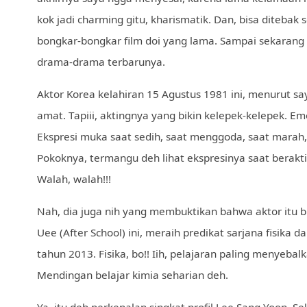
kok jadi charming gitu, kharismatik. Dan, bisa ditebak s
bongkar-bongkar film doi yang lama. Sampai sekarang 
drama-drama terbarunya.
Aktor Korea kelahiran 15 Agustus 1981 ini, menurut s
amat. Tapiii, aktingnya yang bikin kelepek-kelepek. E
Ekspresi muka saat sedih, saat menggoda, saat marah, s
Pokoknya, termangu deh lihat ekspresinya saat beraktin
Walah, walah!!!
Nah, dia juga nih yang membuktikan bahwa aktor itu bi
Uee (After School) ini, meraih predikat sarjana fisika da
tahun 2013. Fisika, bo!! Iih, pelajaran paling menyeb
Mendingan belajar kimia seharian deh.
Ya, itu deh perkenalan singkat profil Lee Sang Yoon. 