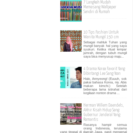
7 Langkah Mudah
Memasang Wallpaper
Sendiri di Rumah
10 Tips Fashion Untuk
Wanita Mungil 150 cm
Sebagai mahluk Tuhan yang
mungil banyak hal yang saya
syukuri. Ketika ritual lempar
jumrah, dengan tubuh mungil
saya bisa menyusup maju...
4 Drama Korea Favorit Yang
Dibintangi Lee Sang Yoon
Halo, Annyeong! (Euuuh, sok
pakai bahasa Korea, niy. Abis
makan kimchi.) Setelah
beberapa lama istirahat dari
kegilaan nonton drama ...
Herman Willem Daendels,
Akhir Kisah Hidup Sang
Gubernur Jenderal Yang
Romantis
Rasanya hampir semua
orang Indonesia, terutama
yang tinggal di daerah Jawa, pasti mengenal