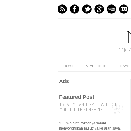
TR
HOME
START HERE
TRAVE
Ads
Featured Post
I REALLY CAN'T SMILE WITHOUT
YOU, LITTLE SUNSHINE!
"Cium bibir!" Paksanya sambil
menyorongkan mulutnya ke arah saya.