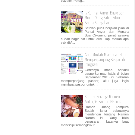
traveler. Petug...
5 Kuliner Anyer Enak dan
Murah Yang Bakal Bikin
Kamu Ketagihan
Setelah puas berjalan-jalan di
Pantai Anyer dan Menara
Suar Cikoneng, perut rasanya
sudah nagih nih untuk diisi. Tapi makan apa
yak di A...
Cara Mudah Membuat dan
Memperpanjang Paspor di
Imigrasi
Ceritanya masa berlaku
pasporku mau habis di bulan
September 2015 ini. Sekalian
memperpanjang paspor, aku juga ingin
membuat paspor untuk ...
Kuliner Serang: Ramen
Antri, Ya Ramen Naruto
Ramen Udang Tempura
Sudah lama sebetulnya
mendengar tentang Ramen
Naruto ini. Yang bikin
penasaran, katanya buat
mencicipi semangkuk r...