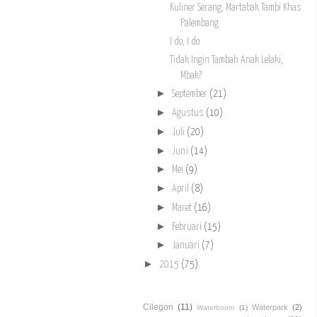
Kuliner Serang, Martabak Tambi Khas
Palembang
I do, I do
Tidak Ingin Tambah Anak Lelaki,
Mbak?
►
September
(21)
►
Agustus
(10)
►
Juli
(20)
►
Juni
(14)
►
Mei
(9)
►
April
(8)
►
Maret
(16)
►
Februari
(15)
►
Januari
(7)
►
2015
(75)
Cilegon
(11)
Waterpark
(2)
Waterboom
(1)