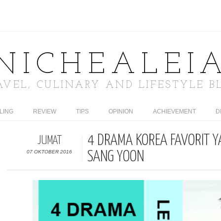
NICHEALEI
AVEL, CULINARY AND LIFESTYLE B
LING
REVIEW
TIPS
OPINION
ACHIEVEMENT
D
4 DRAMA KOREA FAVORIT YA
JUMAT
07 OKTOBER 2016
SANG YOON