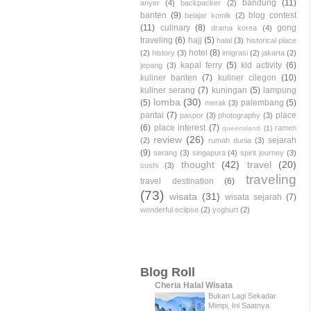
bandung
(11)
anyer
(4)
backpacker
(2)
banten
(9)
blog contest
belajar komik
(2)
(11)
culinary
(8)
gong
drama korea
(4)
traveling
(6)
hajj
(5)
halal
(3)
historical place
hotel
(8)
(2)
history
(3)
imigrasi
(2)
jakarta
(2)
kapal ferry
(5)
kid activity
(6)
jepang
(3)
kuliner banten
(7)
kuliner cilegon
(10)
kuliner serang
(7)
kuningan
(5)
lampung
lomba
(30)
(5)
palembang
(5)
merak
(3)
pantai
(7)
place
paspor
(3)
photography
(3)
(6)
place interest
(7)
ramen
queensland
(1)
review
(26)
sejarah
(2)
rumah dunia
(3)
(9)
serang
(3)
singapura
(4)
spirit journey
(3)
thought
(42)
travel
(20)
sushi
(3)
traveling
travel destination
(6)
(73)
wisata
(31)
wisata sejarah
(7)
wonderful eclipse
(2)
yoghurt
(2)
Blog Roll
Cheria Halal Wisata
Bukan Lagi Sekadar
Mimpi, Ini Saatnya