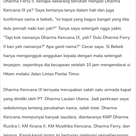
Dharma Ferry II, kenapa sekarang berubah menjadi Dharma
Kencana IX ya? Saya bertanya-tanya dalam hati dan juga
konfirmasi sama si bebeb, "ini kapal yang bagus banget yang kita
dulu pernah naiki kan yah?" Tanya saya setengah ngga yakin.
"Tapi kok namanya Dharma Kencana IX, yah? Dulu Dharma Ferry
II kan yah namanya?" Apa ganti nama?” Cecar saya. Si Bebeb
hanya mengangguk-anggukan kepala dengan mata setengah
terpejam, sepertinya dia kecapean setelah 10 jam mengendarai si
Hitam melalui Jalan Lintas Pantai Timur.
Dharma Kencana IX ternyata merupakan salah satu armada kapal
yang dimiliki oleh PT. Dharma Lautan Utama. Jadi perkiraan saya
sebelumnya tentang perubahan nama, salah total. Dharma
Kencana mempunyai banyak saudara, diantaranya KMP Dharma
Rucitra I, KM Kirana II, KM Musthika Kencana, Dharma Ferry, dan
lainnya. Kapal-kapal motor ini bertugas melayani penyeberangan