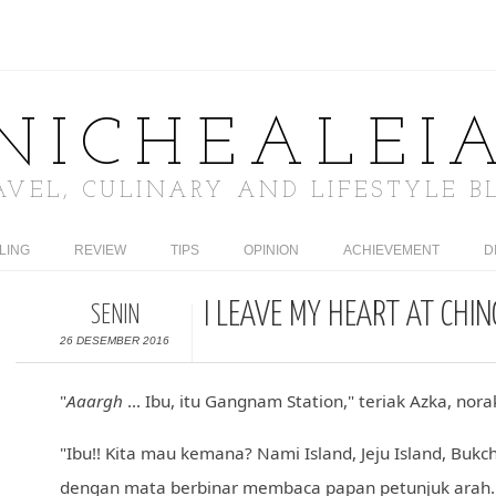
NICHEALEI
AVEL, CULINARY AND LIFESTYLE B
LING
REVIEW
TIPS
OPINION
ACHIEVEMENT
D
I LEAVE MY HEART AT CHI
SENIN
26 DESEMBER 2016
"
Aaargh
... Ibu, itu Gangnam Station," teriak Azka, nor
"Ibu!! Kita mau kemana? Nami Island, Jeju Island, Bukc
dengan mata berbinar membaca papan petunjuk arah