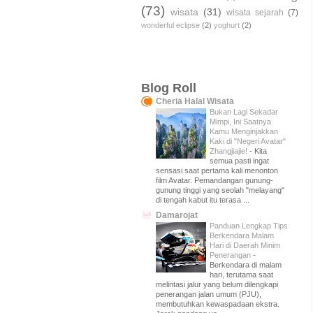
(73)
wisata
(31)
wisata sejarah
(7)
wonderful eclipse
(2)
yoghurt
(2)
Blog Roll
Cheria Halal Wisata
Bukan Lagi Sekadar
Mimpi, Ini Saatnya
Kamu Menginjakkan
Kaki di "Negeri Avatar"
Zhangjiajie!
-
Kita
semua pasti ingat
sensasi saat pertama kali menonton
film Avatar. Pemandangan gunung-
gunung tinggi yang seolah "melayang"
di tengah kabut itu terasa ...
Damarojat
Panduan Lengkap Tips
Berkendara Malam
Hari di Daerah Minim
Penerangan
-
Berkendara di malam
hari, terutama saat
melintasi jalur yang belum dilengkapi
penerangan jalan umum (PJU),
membutuhkan kewaspadaan ekstra.