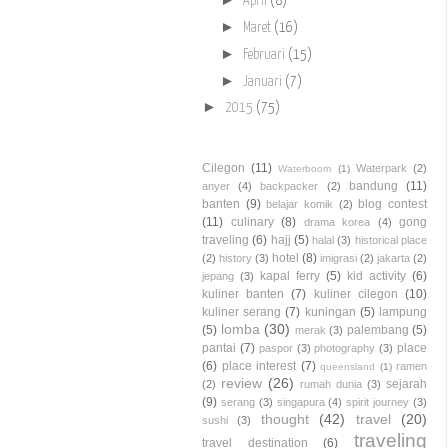
April
(8)
►
Maret
(16)
►
Februari
(15)
►
Januari
(7)
►
2015
(75)
Cilegon
(11)
Waterpark
(2)
Waterboom
(1)
bandung
(11)
anyer
(4)
backpacker
(2)
banten
(9)
blog contest
belajar komik
(2)
(11)
culinary
(8)
gong
drama korea
(4)
traveling
(6)
hajj
(5)
halal
(3)
historical place
hotel
(8)
(2)
history
(3)
imigrasi
(2)
jakarta
(2)
kapal ferry
(5)
kid activity
(6)
jepang
(3)
kuliner banten
(7)
kuliner cilegon
(10)
kuliner serang
(7)
kuningan
(5)
lampung
lomba
(30)
(5)
palembang
(5)
merak
(3)
pantai
(7)
place
paspor
(3)
photography
(3)
(6)
place interest
(7)
ramen
queensland
(1)
review
(26)
sejarah
(2)
rumah dunia
(3)
(9)
serang
(3)
singapura
(4)
spirit journey
(3)
thought
(42)
travel
(20)
sushi
(3)
traveling
travel destination
(6)