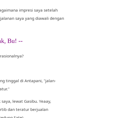
agaimana impresi saya setelah
rjalanan saya yang diawali dengan
k, Bu! --
rasionalnya?
ng tinggal di Antapani, "jalan-
atur."
 saya, lewat Gasibu. Yeaay,
rtib dan teratur berjualan
Gedung Sate).