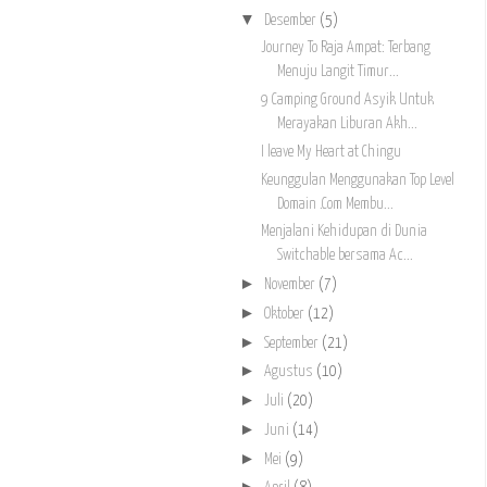
▼
Desember
(5)
Journey To Raja Ampat: Terbang
Menuju Langit Timur...
9 Camping Ground Asyik Untuk
Merayakan Liburan Akh...
I leave My Heart at Chingu
Keunggulan Menggunakan Top Level
Domain .Com Membu...
Menjalani Kehidupan di Dunia
Switchable bersama Ac...
►
November
(7)
►
Oktober
(12)
►
September
(21)
►
Agustus
(10)
►
Juli
(20)
►
Juni
(14)
►
Mei
(9)
►