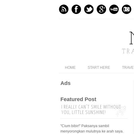
TR
HOME
START HERE
TRAVE
Ads
Featured Post
I REALLY CAN'T SMILE WITHOUT
YOU, LITTLE SUNSHINE!
"Cium bibir!" Paksanya sambil
menyorongkan mulutnya ke arah saya.