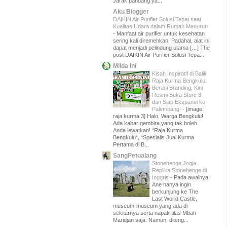
Jarak pandang ya...
Aku Blogger
DAIKIN Air Purifier Solusi Tepat saat
Kualitas Udara dalam Rumah Menurun
-
Manfaat air purifier untuk kesehatan
sering kali diremehkan. Padahal, alat ini
dapat menjadi pelindung utama […] The
post DAIKIN Air Purifier Solusi Tepa...
Milda Ini
Kisah Inspiratif di Balik
Raja Kurma Bengkulu:
Berani Branding, Kini
Resmi Buka Store 3
dan Siap Ekspansi ke
Palembang!
-
[image:
raja kurma 3] Halo, Warga Bengkulu!
Ada kabar gembira yang tak boleh
Anda lewatkan! *Raja Kurma
Bengkulu*, *Spesialis Jual Kurma
Pertama di B...
SangPetualang
Stonehenge Jogja,
Replika Stonehenge di
Inggris
-
Pada awalnya
Ane hanya ingin
berkunjung ke The
Last World Castle,
museum-museum yang ada di
sekitarnya serta napak tilas Mbah
Maridjan saja. Namun, diteng...