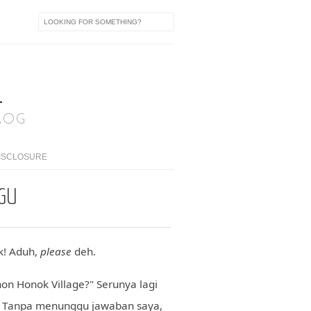
A
LOG
ISCLOSURE
NGU
ak! Aduh,
please
deh.
hon Honok Village?" Serunya lagi
. Tanpa menunggu jawaban saya,