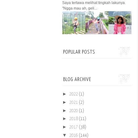
Saya tertawa melihat tingkah lakunya.
"Ngga mau ah, geli...
POPULAR POSTS
BLOG ARCHIVE
►
2022
(1)
►
2021
(2)
►
2020
(1)
►
2018
(11)
►
2017
(38)
▼
2016
(144)