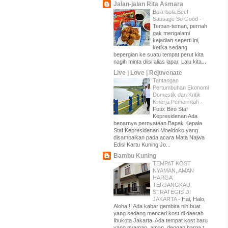
Jalan-jalan Rita Asmara
Bola-bola Beef
Sausage So Good
-
Teman-teman, pernah
gak mengalami
kejadian seperti ini,
ketika sedang
bepergian ke suatu tempat perut kita
nagih minta diisi alias lapar. Lalu kita...
Live | Love | Rejuvenate
Tantangan
Pertumbuhan Ekonomi
Domestik dan Kritik
Kinerja Pemerintah
-
Foto: Biro Staf
Kepresidenan Ada
benarnya pernyataan Bapak Kepala
Staf Kepresidenan Moeldoko yang
disampaikan pada acara Mata Najwa
Edisi Kartu Kuning Jo...
Bambu Kuning
TEMPAT KOST
NYAMAN, AMAN
HARGA
TERJANGKAU,
STRATEGIS DI
JAKARTA
-
Hai, Halo,
Aloha!!! Ada kabar gembira nih buat
yang sedang mencari kost di daerah
Ibukota Jakarta. Ada tempat kost baru
yang nyaman, aman, dengan harga t...