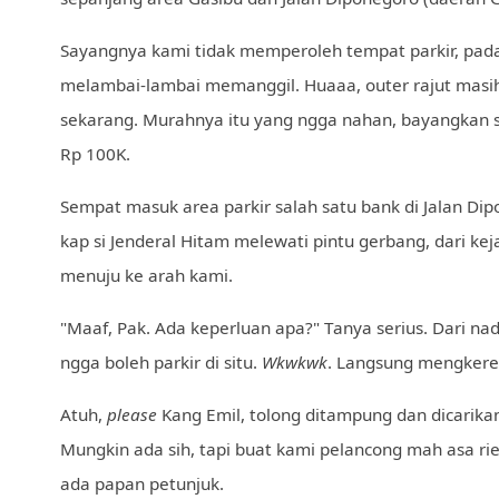
Sayangnya kami tidak memperoleh tempat parkir, pada
melambai-lambai memanggil. Huaaa, outer rajut masi
sekarang. Murahnya itu yang ngga nahan, bayangkan s
Rp 100K.
Sempat masuk area parkir salah satu bank di Jalan Di
kap si Jenderal Hitam melewati pintu gerbang, dari k
menuju ke arah kami.
"Maaf, Pak. Ada keperluan apa?" Tanya serius. Dari n
ngga boleh parkir di situ.
Wkwkwk
. Langsung mengkere
Atuh,
please
Kang Emil, tolong ditampung dan dicarikan 
Mungkin ada sih, tapi buat kami pelancong mah asa rie
ada papan petunjuk.