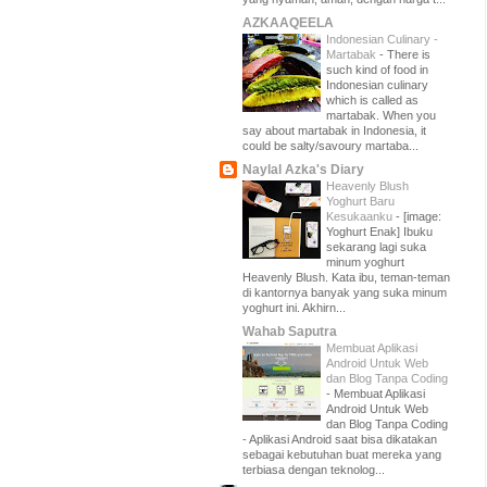
AZKAAQEELA
Indonesian Culinary -
Martabak
-
There is
such kind of food in
Indonesian culinary
which is called as
martabak. When you
say about martabak in Indonesia, it
could be salty/savoury martaba...
Naylal Azka's Diary
Heavenly Blush
Yoghurt Baru
Kesukaanku
-
[image:
Yoghurt Enak] Ibuku
sekarang lagi suka
minum yoghurt
Heavenly Blush. Kata ibu, teman-teman
di kantornya banyak yang suka minum
yoghurt ini. Akhirn...
Wahab Saputra
Membuat Aplikasi
Android Untuk Web
dan Blog Tanpa Coding
-
Membuat Aplikasi
Android Untuk Web
dan Blog Tanpa Coding
- Aplikasi Android saat bisa dikatakan
sebagai kebutuhan buat mereka yang
terbiasa dengan teknolog...