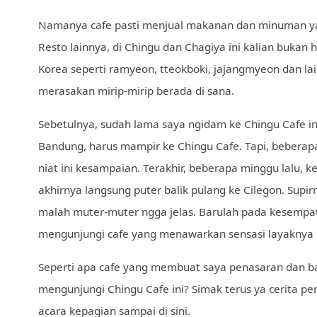
Namanya cafe pasti menjual makanan dan minuman ya
Resto lainnya, di Chingu dan Chagiya ini kalian buka
Korea seperti ramyeon, tteokboki, jajangmyeon dan lain
merasakan mirip-mirip berada di sana.
Sebetulnya, sudah lama saya ngidam ke Chingu Cafe ini
Bandung, harus mampir ke Chingu Cafe. Tapi, beberapa
niat ini kesampaian. Terakhir, beberapa minggu lalu, k
akhirnya langsung puter balik pulang ke Cilegon. Supirn
malah muter-muter ngga jelas. Barulah pada kesempata
mengunjungi cafe yang menawarkan sensasi layaknya 
Seperti apa cafe yang membuat saya penasaran dan b
mengunjungi Chingu Cafe ini? Simak terus ya cerita pe
acara kepagian sampai di sini.