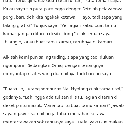
hati. “Terus gimana? Udah telanjur lah,” kata teman saya.
Kalau saya sih pura-pura ngga denger. Setelah pelayannya
pergi, baru deh kita ngakak ketawa. “Hayo, tadi sapa yang
bilang gratis?” Tunjuk saya. “Ye, lagian kalau buat tamu
kamar, jangan ditaruh di situ dong,” elak teman saya,
“bilangin, kalau buat tamu kamar, taruhnya di kamar!”
Alkisah kami pun saling tuding, siapa yang tadi duluan
ngomporin. Sedangkan Omiq, dengan tenangnya
menyantap risoles yang diambilnya tadi bareng saya.
“Puasa Lo, kurang sempurna Na. Nyolong cilok sama risol,”
godanya. “Lah, ngga ada tulisan di situ, lagian ditaruh di
deket pintu masuk. Mana tau itu buat tamu kamar?” Jawab
saya ngawur, sambil ngga tahan menahan ketawa,
mentertawakan sok tahu-nya saya. “Halal yak! Gue makan