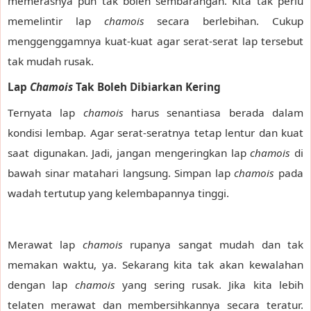
memerasnya pun tak boleh sembarangan. Kita tak perlu
memelintir lap
chamois
secara berlebihan. Cukup
menggenggamnya kuat-kuat agar serat-serat lap tersebut
tak mudah rusak.
Lap
Chamois
Tak Boleh Dibiarkan Kering
Ternyata lap
chamois
harus senantiasa berada dalam
kondisi lembap. Agar serat-seratnya tetap lentur dan kuat
saat digunakan. Jadi, jangan mengeringkan lap
chamois
di
bawah sinar matahari langsung. Simpan lap
chamois
pada
wadah tertutup yang kelembapannya tinggi.
Merawat lap
chamois
rupanya sangat mudah dan tak
memakan waktu, ya. Sekarang kita tak akan kewalahan
dengan lap
chamois
yang sering rusak. Jika kita lebih
telaten merawat dan membersihkannya secara teratur.