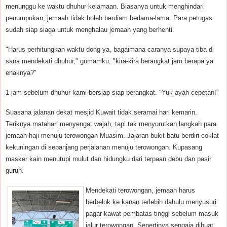
menunggu ke waktu dhuhur kelamaan. Biasanya untuk menghindari
penumpukan, jemaah tidak boleh berdiam berlama-lama. Para petugas
sudah siap siaga untuk menghalau jemaah yang berhenti.
"Harus perhitungkan waktu dong ya, bagaimana caranya supaya tiba di
sana mendekati dhuhur," gumamku, "kira-kira berangkat jam berapa ya
enaknya?"
1 jam sebelum dhuhur kami bersiap-siap berangkat. "Yuk ayah cepetan!"
Suasana jalanan dekat mesjid Kuwait tidak seramai hari kemarin.
Teriknya matahari menyengat wajah, tapi tak menyurutkan langkah para
jemaah haji menuju terowongan Muasim. Jajaran bukit batu berdiri coklat
kekuningan di sepanjang perjalanan menuju terowongan. Kupasang
masker kain menutupi mulut dan hidungku dari terpaan debu dan pasir
gurun.
Mendekati terowongan, jemaah harus
berbelok ke kanan terlebih dahulu menyusuri
pagar kawat pembatas tinggi sebelum masuk
jalur terowongan. Sepertinya sengaja dibuat