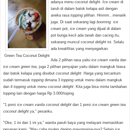
adanya menu
coconut delight.
Ice cream
di
taruh di dalam batok kelapa asli dengan
aneka rasa
topping
pilihan. Hmmm...menarik
juga. Di saat sekarang lagi
booming
ice
cream
pot,
ice cream
yang dijual di dalam
pot bunga kecil ada tanah dan cacing itu,
sekarang muncul
coconut delight
ini. Selalu
ada kreatifitas yang menyegarkan.
Green Tea Coconut Delight
Ada 2 pilihan rasa yaitu
ice cream
vanila dan
ice cream green tea
, juga 2 pilihan penyajian yaitu dalam mangkuk biasa
dan batok kelapa yang disebut
coconut delight
. Harga yang tercantum
sudah termasuk
topping
dimana 3
topping
untuk menu dalam mangkuk
dan 4
topping
untuk menu
coconut delight
. Kita juga bisa minta tambahan
topping
lain dengan harga Rp 3.000/toping.
"1 porsi
ice cream vanila coconut delight
dan 1 porsi
ice cream green tea
coconut delight
ya," pesanku.
"Oke, 1 ini dan 1 ini ya," wanita paruh baya yang melayani memastikan
pesanan kami. "Mau coba risoles daging
mayonnaise
-nya? Selain
ice