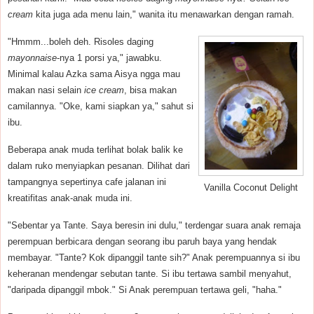
cream
kita juga ada menu lain," wanita itu menawarkan dengan ramah.
"Hmmm...boleh deh. Risoles daging
mayonnaise
-nya 1 porsi ya," jawabku.
Minimal kalau Azka sama Aisya ngga mau
makan nasi selain
ice cream
, bisa makan
camilannya. "Oke, kami siapkan ya," sahut si
ibu.
Beberapa anak muda terlihat bolak balik ke
dalam ruko menyiapkan pesanan. Dilihat dari
tampangnya sepertinya cafe jalanan ini
Vanilla Coconut Delight
kreatifitas anak-anak muda ini.
"Sebentar ya Tante. Saya beresin ini dulu," terdengar suara anak remaja
perempuan berbicara dengan seorang ibu paruh baya yang hendak
membayar. "Tante? Kok dipanggil tante sih?" Anak perempuannya si ibu
keheranan mendengar sebutan tante. Si ibu tertawa sambil menyahut,
"daripada dipanggil mbok." Si Anak perempuan tertawa geli, "haha."