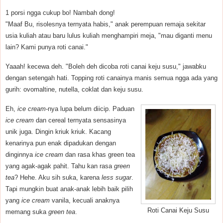
1 porsi ngga cukup bo! Nambah dong!
"Maaf Bu, risolesnya ternyata habis," anak perempuan remaja sekitar
usia kuliah atau baru lulus kuliah menghampiri meja, "mau diganti menu
lain? Kami punya roti canai."
Yaaah! kecewa deh. "Boleh deh dicoba roti canai keju susu," jawabku
dengan setengah hati. Topping roti canainya manis semua ngga ada yang
gurih: ovomaltine, nutella, coklat dan keju susu.
Eh,
ice cream
-nya lupa belum diicip. Paduan
ice cream
dan cereal ternyata sensasinya
unik juga. Dingin kriuk kriuk. Kacang
kenarinya pun enak dipadukan dengan
dinginnya
ice cream
dan rasa khas green tea
yang agak-agak pahit. Tahu kan rasa
green
tea
? Hehe. Aku sih suka, karena
less sugar
.
Tapi mungkin buat anak-anak lebih baik pilih
yang
ice cream
vanila, kecuali anaknya
Roti Canai Keju Susu
memang suka
green tea
.