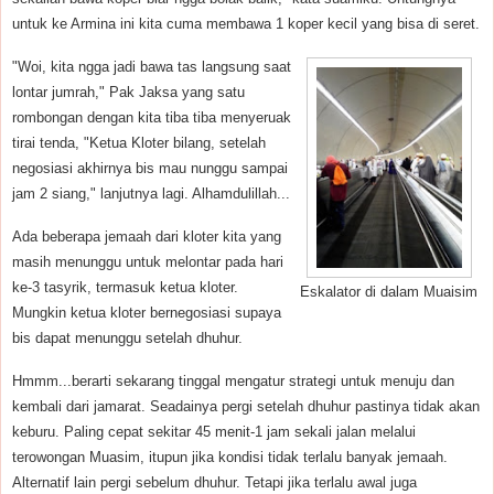
untuk ke Armina ini kita cuma membawa 1 koper kecil yang bisa di seret.
"Woi, kita ngga jadi bawa tas langsung saat
lontar jumrah," Pak Jaksa yang satu
rombongan dengan kita tiba tiba menyeruak
tirai tenda, "Ketua Kloter bilang, setelah
negosiasi akhirnya bis mau nunggu sampai
jam 2 siang," lanjutnya lagi. Alhamdulillah...
Ada beberapa jemaah dari kloter kita yang
masih menunggu untuk melontar pada hari
ke-3 tasyrik, termasuk ketua kloter.
Eskalator di dalam Muaisim
Mungkin ketua kloter bernegosiasi supaya
bis dapat menunggu setelah dhuhur.
Hmmm...berarti sekarang tinggal mengatur strategi untuk menuju dan
kembali dari jamarat. Seadainya pergi setelah dhuhur pastinya tidak akan
keburu. Paling cepat sekitar 45 menit-1 jam sekali jalan melalui
terowongan Muasim, itupun jika kondisi tidak terlalu banyak jemaah.
Alternatif lain pergi sebelum dhuhur. Tetapi jika terlalu awal juga