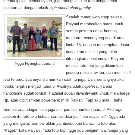
memanipulasi pencahayaan, juga menghasilkan foto dengan efek
cipratan air dengan teknik
high speed photography
.
Setelah materi workshop selesai,
Raiyani memberikan tugas untuk
semua peserta untuk hunting,
memotret benda yang ada di area
lantai 15, dengan menerapkan dasar-
dasar ilmu still life yang telah
diterangkan sebelumnya. Raiyani
Ngga Nyangka Juara 3
menilai foto-foto yang dikirimkan
peserta melalui twitter, dan memilih 4
foto terbaik. Juaranya diumumkan saat itu juga. Dan, senangnya aku,
fotoku terpilih menjadi juara 3. Awalnya udah
hopeless
, karena
handphone sudah lowbat. Padahal sudah diwanti-wanti untuk mencharge
Hp, atau dipinjamkan powerbank milik Raiyani. Tapi aku malu...haha.
Sempat ada adegan lucu juga sih, pas diumumkan juara 3. Aku ragu,
apakah itu foto aku bukan, sampai ditanya, "foto siapa ini?" Ngga ada
yang mengaku. Sampai akhirnya, disebutkan bahwa itu foto aku.
"Kaget," kata Raiyani, "ada foto tapi ngga ada pengirimnya. Siapa yang