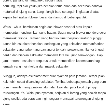
Lorong panjang di hadapanku seolah tiada
berujung, tapi aku yakin jika berjalan terus akan ada secercah cahaya
matahari di ujung sana. Langit-langit batu setengah lingkaran di atas
kepala berhiaskan blower besar dan lampu di beberapa titik.
Whus...whus..hembusan angin dari blower besar di atas kepala
membantu mendinginkan suhu badan. Suara motor blower menderu-deru
memekak telinga. Jemaah yang berfisik kuat berjalan teratur di pinggir
kanan kiri eskalator berjalan, sedangkan yang kelelahan memanfaatkan
eskalator yang terbentang panjang di tengah terowongan. Hanya tinggal
berdiri dan biarkan eskalator membawa kita ke ujung terowongan. Tiap
jarak tertentu eskalator terputus untuk memberikan kesempatan bagi
jemaah yang ingin keluar dan masuk eskalator.
Sungguh, adanya eskalator membuat nyaman para jemaah. Tetapi jalan
kaki lebih cepat dibanding eskalator. Terlihat beberapa jemaah yang buru-
buru memilih menggunakan jalur jalan kaki dan jalur kecil di pinggir
terowongan. Ya! Walaupun nyaman, berjalan di lorong yang seolah tanpa
ujung sedikit ada perasaan ingin segera mencapai terowongan di ujung
sana.