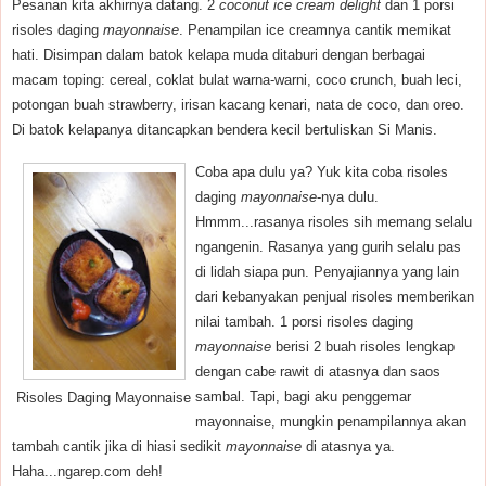
Pesanan kita akhirnya datang. 2
coconut ice cream delight
dan 1 porsi
risoles daging
mayonnaise
. Penampilan ice creamnya cantik memikat
hati. Disimpan dalam batok kelapa muda ditaburi dengan berbagai
macam toping: cereal, coklat bulat warna-warni, coco crunch, buah leci,
potongan buah strawberry, irisan kacang kenari, nata de coco, dan oreo.
Di batok kelapanya ditancapkan bendera kecil bertuliskan Si Manis.
Coba apa dulu ya? Yuk kita coba risoles
daging
mayonnaise
-nya dulu.
Hmmm...rasanya risoles sih memang selalu
ngangenin. Rasanya yang gurih selalu pas
di lidah siapa pun. Penyajiannya yang lain
dari kebanyakan penjual risoles memberikan
nilai tambah. 1 porsi risoles daging
mayonnaise
berisi 2 buah risoles lengkap
dengan cabe rawit di atasnya dan saos
sambal. Tapi, bagi aku penggemar
Risoles Daging Mayonnaise
mayonnaise, mungkin penampilannya akan
tambah cantik jika di hiasi sedikit
mayonnaise
di atasnya ya.
Haha...ngarep.com deh!