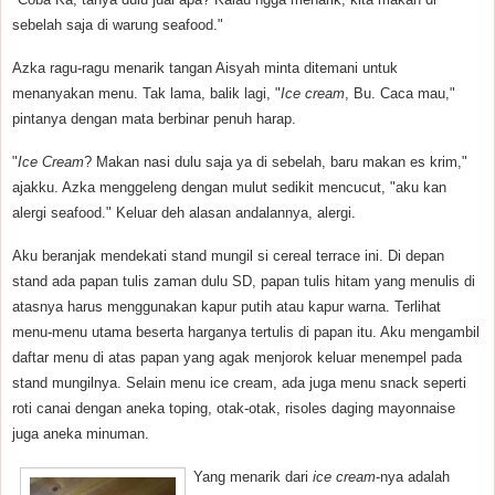
sebelah saja di warung seafood."
Azka ragu-ragu menarik tangan Aisyah minta ditemani untuk
menanyakan menu. Tak lama, balik lagi, "
Ice cream
, Bu. Caca mau,"
pintanya dengan mata berbinar penuh harap.
"
Ice Cream
? Makan nasi dulu saja ya di sebelah, baru makan es krim,"
ajakku. Azka menggeleng dengan mulut sedikit mencucut, "aku kan
alergi seafood." Keluar deh alasan andalannya, alergi.
Aku beranjak mendekati stand mungil si cereal terrace ini. Di depan
stand ada papan tulis zaman dulu SD, papan tulis hitam yang menulis di
atasnya harus menggunakan kapur putih atau kapur warna. Terlihat
menu-menu utama beserta harganya tertulis di papan itu. Aku mengambil
daftar menu di atas papan yang agak menjorok keluar menempel pada
stand mungilnya. Selain menu ice cream, ada juga menu snack seperti
roti canai dengan aneka toping, otak-otak, risoles daging mayonnaise
juga aneka minuman.
Yang menarik dari
ice cream
-nya adalah