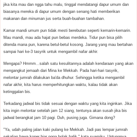
jika kita mau dan ngga tahu malu, tinggal mendatangi dapur umum dan
biasanya mereka di dapur umum dengan senang hati memberikan
makanan dan minuman jus serta buah-buahan tambahan.
Kamar mandi umum pun tidak mesti berebutan seperti kemarin-kemarin.
Mau mandi, mau ada hajat pun bebas merdeka. Tidur pun bisa pilih
ditenda mana pun, karena betul-betul kosong. Jarang yang mau bertahan
sampai hari ke-3 tasyrik untuk mengambil nafar akhir.
Mengapa? Hmmm...salah satu kesulitannya adalah kendaraan yang akan
mengangkut jemaah dari Mina ke Mekkah. Pada hari-hari tasyrik,
melontar jumrah dilakukan ba'da dhuhur. Sehingga ketika mengambil
nafar akhir, kita harus memperhitungkan waktu, kalau tidak akan
ketinggalan bis.
Terkadang jadwal bis tidak sesuai dengan waktu yang kita inginkan. Jika
kita ingin melontar setelah jam 12 siang, tentunya akan susah jika bis
jadwal berangkat jam 10 pagi. Duh, pusing juga. Gimana dong?
"Ya, udah paling jalan kaki pulang ke Mekkah. Jadi pas lempar jumrah
sekalian bawa koper biar ngga bolak balik," kata suamiku. Untungnya