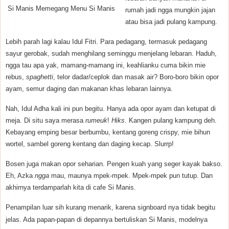
Si Manis Memegang Menu Si Manis
rumah jadi ngga mungkin jajan
atau bisa jadi pulang kampung.
Lebih parah lagi kalau Idul Fitri. Para pedagang, termasuk pedagang
sayur gerobak, sudah menghilang seminggu menjelang lebaran. Haduh,
ngga tau apa yak, mamang-mamang ini, keahlianku cuma bikin mie
rebus,
spaghetti
, telor dadar/ceplok dan masak air? Boro-boro bikin opor
ayam, semur daging dan makanan khas lebaran lainnya.
Nah, Idul Adha kali ini pun begitu. Hanya ada opor ayam dan ketupat di
meja. Di situ saya merasa
rumeuk
!
Hiks
. Kangen pulang kampung deh.
Kebayang emping besar berbumbu, kentang goreng crispy, mie bihun
wortel, sambel goreng kentang dan daging kecap. Slurrp!
Bosen juga makan opor seharian. Pengen kuah yang seger kayak bakso.
Eh, Azka
ngga
mau, maunya mpek-mpek. Mpek-mpek pun tutup. Dan
akhirnya terdamparlah kita di cafe Si Manis.
Penampilan luar sih kurang menarik, karena signboard nya tidak begitu
jelas. Ada papan-papan di depannya bertuliskan Si Manis, modelnya