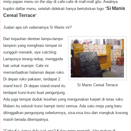
mirip papan menu
on the day
di cafe-cafe di mall-mall gitu. Awalnya
Si Manis
kupikir daftar menu, setelah didekati hanya bertuliskan logo "
Cereal Terrace
".
Jualan apa sih sebenarnya Si Manis ini?
Dari kejauhan deretan lampu-lampu
lampion yang menghiasi tempat ini
sungguh menarik,
eye catching
.
Lampunya terang redup, menggoda
hati untuk mampir. Cafe ini
memanfaatkan halaman depan ruko.
Di depan ruko pakaian, terdapat 2
Si Manis Cereal Terrace
stand kecil. Di depan stand-stand itu
terdapat kursi-kursi buat pengunjung.
Ada juga tempat duduk lesehan yang mengunakan karpet di teras ruko.
Malam itu seluruh kursi hampir terisi semua. Ada satu meja yang baru
ditinggalkan pengunjung sebelumnya, sisa-sisa tisu dan mangkuk kosong
masih berada ditempatnya.
"Coba Ka, tanya dulu jual apa? Kalau ngga menarik, kita makan di