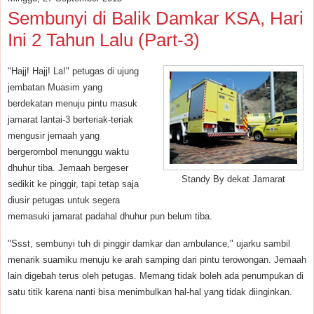
Sembunyi di Balik Damkar KSA, Hari
Ini 2 Tahun Lalu (Part-3)
"Hajj! Hajj! La!" petugas di ujung
jembatan Muasim yang
berdekatan menuju pintu masuk
jamarat lantai-3 berteriak-teriak
mengusir jemaah yang
bergerombol menunggu waktu
dhuhur tiba. Jemaah bergeser
Standy By dekat Jamarat
sedikit ke pinggir, tapi tetap saja
diusir petugas untuk segera
memasuki jamarat padahal dhuhur pun belum tiba.
"Ssst, sembunyi tuh di pinggir damkar dan ambulance," ujarku sambil
menarik suamiku menuju ke arah samping dari pintu terowongan. Jemaah
lain digebah terus oleh petugas. Memang tidak boleh ada penumpukan di
satu titik karena nanti bisa menimbulkan hal-hal yang tidak diinginkan.