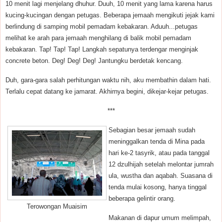
10 menit lagi menjelang dhuhur. Duuh, 10 menit yang lama karena harus
kucing-kucingan dengan petugas. Beberapa jemaah mengikuti jejak kami
berlindung di samping mobil pemadam kebakaran. Aduuh...petugas
melihat ke arah para jemaah menghilang di balik mobil pemadam
kebakaran. Tap! Tap! Tap! Langkah sepatunya terdengar menginjak
concrete beton. Deg! Deg! Deg! Jantungku berdetak kencang.
Duh, gara-gara salah perhitungan waktu nih, aku membathin dalam hati.
Terlalu cepat datang ke jamarat. Akhirnya begini, dikejar-kejar petugas.
***
Sebagian besar jemaah sudah
meninggalkan tenda di Mina pada
hari ke-2 tasyrik, atau pada tanggal
12 dzulhijah setelah melontar jumrah
ula, wustha dan aqabah. Suasana di
tenda mulai kosong, hanya tinggal
beberapa gelintir orang.
Terowongan Muaisim
Makanan di dapur umum melimpah,