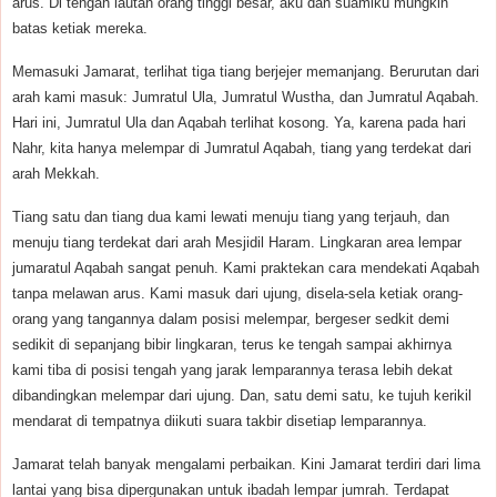
arus. Di tengah lautan orang tinggi besar, aku dan suamiku mungkin
batas ketiak mereka.
Memasuki Jamarat, terlihat tiga tiang berjejer memanjang. Berurutan dari
arah kami masuk: Jumratul Ula, Jumratul Wustha, dan Jumratul Aqabah.
Hari ini, Jumratul Ula dan Aqabah terlihat kosong. Ya, karena pada hari
Nahr, kita hanya melempar di Jumratul Aqabah, tiang yang terdekat dari
arah Mekkah.
Tiang satu dan tiang dua kami lewati menuju tiang yang terjauh, dan
menuju tiang terdekat dari arah Mesjidil Haram. Lingkaran area lempar
jumaratul Aqabah sangat penuh. Kami praktekan cara mendekati Aqabah
tanpa melawan arus. Kami masuk dari ujung, disela-sela ketiak orang-
orang yang tangannya dalam posisi melempar, bergeser sedkit demi
sedikit di sepanjang bibir lingkaran, terus ke tengah sampai akhirnya
kami tiba di posisi tengah yang jarak lemparannya terasa lebih dekat
dibandingkan melempar dari ujung. Dan, satu demi satu, ke tujuh kerikil
mendarat di tempatnya diikuti suara takbir disetiap lemparannya.
Jamarat telah banyak mengalami perbaikan. Kini Jamarat terdiri dari lima
lantai yang bisa dipergunakan untuk ibadah lempar jumrah. Terdapat