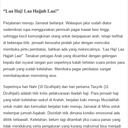
“Laa Haj! Laa Hajjah Laa!”
Perjalanan menuju Jamarat berlanjut. Walaupun jalur sudah diatur
sedemikian rupa menggunakan pemisah pagar kawat besi tinggi,
sehingga kecil kemungkinan orang untuk berpapasan arah, tetapi terlihat
di beberapa titik, jemaah berusaha pindah jalur dengan mencoba
membuka pintu pembatas, bahkan ada yang meloncatinya.
“Laa Haj! Laa
Hajjah Laa!”
Teriakan petugas Arab yang disambut dengan gelengan
kepala dan isyarat tangan pun sepertinya kalah tertelan suara protes para
jemaah yang sudah kelelahan. Membuka pagar pembatas sangat
membahayakan memotong arus.
Sepertinya hari Nahr (10 Dzulhijah) dan hari pertama Tasyrik (11
Dzulhijah) adalah titik kritis pelaksanaan ibadah haji. Para jemaah haji
yang telah kelelahan wukuf di Arafah, berjalan kaki menuju Muzdalifah
untuk mabit dan kemudian berjalan kaki menuju Jamarat di Mina untuk
melempar jumrah Aqabah. Disinilah titik dimana kondisi emosional ada
dititik terbawah. Kelelahan, belum lagi ditambah jika cuaca panas yang
tidak mendukung serta pengaturan yang kurang maksimal bisa menjadi