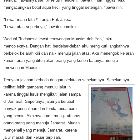
semua," jawabnya sambil terus menoleh, "bawa minum ngga?" Aku
mengacungkan botol aqua kecil yang tinggal setengah, "bawa nih."
"Lewat mana kita?" Tanya Pak Jaksa.
"Lewat atas sepertinya," jawab suamiku.
Waduh! "Indonesia lewat terowongan Muasim deh Yah," aku
mencoleknya. Dengan hati berdebar-debar, aku mengikuti langkahnya
berbelok ke arah kiri dan naik menuju jalan atas. Aku menengok ke arah
kanan, arah yang ditunjukan orang yang konon katanya menuju
terowongan Muasim.
Ternyata jalanan berbeda dengan perkiraan sebelumnya. Sebelumnya
terlihat lebih gampang menuju jalur ini
karena tinggal lurus mengikuti jalan sampai
di Jamarat. Sepertinya jalurnya berubah,
banyak pengalihan dan tenda-tenda baru
yang berdiri. Akhirnya kami mengikuti arus
orang-orang yang menuju Jamarat. Mudah
mengenali yang menuju Jamarat, karena
jalur masuk dan keluar terpisah.