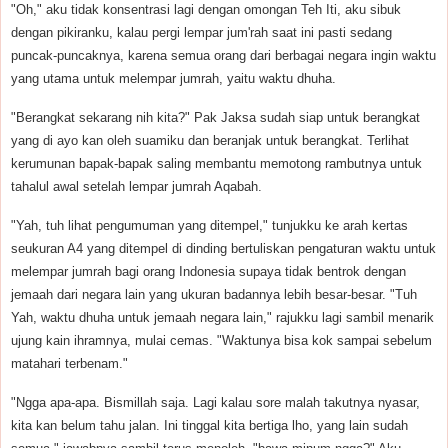
"Oh," aku tidak konsentrasi lagi dengan omongan Teh Iti, aku sibuk
dengan pikiranku, kalau pergi lempar jum'rah saat ini pasti sedang
puncak-puncaknya, karena semua orang dari berbagai negara ingin waktu
yang utama untuk melempar jumrah, yaitu waktu dhuha.
"Berangkat sekarang nih kita?" Pak Jaksa sudah siap untuk berangkat
yang di ayo kan oleh suamiku dan beranjak untuk berangkat. Terlihat
kerumunan bapak-bapak saling membantu memotong rambutnya untuk
tahalul awal setelah lempar jumrah Aqabah.
"Yah, tuh lihat pengumuman yang ditempel," tunjukku ke arah kertas
seukuran A4 yang ditempel di dinding bertuliskan pengaturan waktu untuk
melempar jumrah bagi orang Indonesia supaya tidak bentrok dengan
jemaah dari negara lain yang ukuran badannya lebih besar-besar. "Tuh
Yah, waktu dhuha untuk jemaah negara lain," rajukku lagi sambil menarik
ujung kain ihramnya, mulai cemas. "Waktunya bisa kok sampai sebelum
matahari terbenam."
"Ngga apa-apa. Bismillah saja. Lagi kalau sore malah takutnya nyasar,
kita kan belum tahu jalan. Ini tinggal kita bertiga lho, yang lain sudah