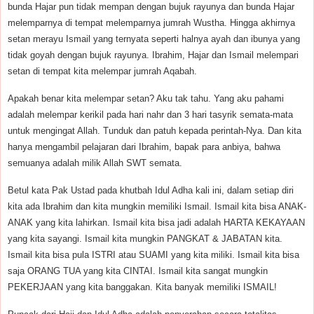
bunda Hajar pun tidak mempan dengan bujuk rayunya dan bunda Hajar
melemparnya di tempat melemparnya jumrah Wustha. Hingga akhirnya
setan merayu Ismail yang ternyata seperti halnya ayah dan ibunya yang
tidak goyah dengan bujuk rayunya. Ibrahim, Hajar dan Ismail melempari
setan di tempat kita melempar jumrah Aqabah.
Apakah benar kita melempar setan? Aku tak tahu. Yang aku pahami
adalah melempar kerikil pada hari nahr dan 3 hari tasyrik semata-mata
untuk mengingat Allah. Tunduk dan patuh kepada perintah-Nya. Dan kita
hanya mengambil pelajaran dari Ibrahim, bapak para anbiya, bahwa
semuanya adalah milik Allah SWT semata.
Betul kata Pak Ustad pada khutbah Idul Adha kali ini, dalam setiap diri
kita ada Ibrahim dan kita mungkin memiliki Ismail. Ismail kita bisa ANAK-
ANAK yang kita lahirkan. Ismail kita bisa jadi adalah HARTA KEKAYAAN
yang kita sayangi. Ismail kita mungkin PANGKAT & JABATAN kita.
Ismail kita bisa pula ISTRI atau SUAMI yang kita miliki. Ismail kita bisa
saja ORANG TUA yang kita CINTAI. Ismail kita sangat mungkin
PEKERJAAN yang kita banggakan. Kita banyak memiliki ISMAIL!