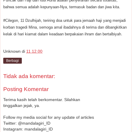
Puncak dari Haji dan Idul Adha adalah penyerahan secara totalitas,
bahwa semua adalah kepunyaan-Nya, termasuk badan dan jiwa kita.
#Cilegon, 11 Dzulhijah, teriring doa untuk para jemaah haji yang menjadi
korban tragedi Mina, semoga amal ibadahnya di terima dan dibangkitkan
kelak di hari kiamat dalam keadaan berpakaian ihram dan bertalbiyah.
Unknown
di
11.12.00
Berbagi
Tidak ada komentar:
Posting Komentar
Terima kasih telah berkomentar. Silahkan
tinggalkan jejak, ya.
Follow my media social for any update of articles
Twitter: @mandalagiri_ID
Instagram: mandalagiri_ID