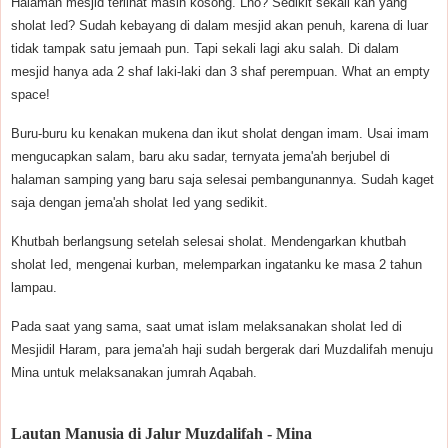
Halaman mesjid terlihat masih kosong. Lho? Sedikit sekali kah yang
sholat Ied? Sudah kebayang di dalam mesjid akan penuh, karena di luar
tidak tampak satu jemaah pun. Tapi sekali lagi aku salah. Di dalam
mesjid hanya ada 2 shaf laki-laki dan 3 shaf perempuan. What an empty
space!
Buru-buru ku kenakan mukena dan ikut sholat dengan imam. Usai imam
mengucapkan salam, baru aku sadar, ternyata jema'ah berjubel di
halaman samping yang baru saja selesai pembangunannya. Sudah kaget
saja dengan jema'ah sholat Ied yang sedikit.
Khutbah berlangsung setelah selesai sholat. Mendengarkan khutbah
sholat Ied, mengenai kurban, melemparkan ingatanku ke masa 2 tahun
lampau.
Pada saat yang sama, saat umat islam melaksanakan sholat Ied di
Mesjidil Haram, para jema'ah haji sudah bergerak dari Muzdalifah menuju
Mina untuk melaksanakan jumrah Aqabah.
Lautan Manusia di Jalur Muzdalifah - Mina