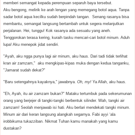
memberi semangat kepada perempuan separuh baya tersebut.
Aku bengong, melirik ke arah lengan yang memegang botol aqua. Tanpa
sadar botol aqua kecilku sudah berpindah tangan. Senang rasanya bisa
membantu, semangat langsung bertambah untuk segera melanjutkan
perjalanan. Hei, tunggu! Kok rasanya ada sesuatu yang aneh.
Tenggorokan terasa kering, kuraih tasku mencari-cari botol minum. Aduh
lupa! Aku menepok jidat sendiri.
"Ayah, aku ngga punya lagi air minum, aku haus. Dari tadi tidak terlihat
kran air zamzam," aku mengkipas-kipas muka dengan kedua tanganku,
"Jamarat sudah dekat?"
"Baru setengahnya kayaknya," jawabnya.
Oh, my!
Ya Allah, aku haus.
"Eh, Ayah, itu air zamzam bukan?" Mataku tertumbuk pada sekerumunan
orang yang berjejer di tangki-tangki berbentuk silinder. Wah, tangki air
zamzam! Seolah menjawab isi hati. Aku berlari mendekati tangki minum.
Minum air dari keran langsung alangkah segarnya. Fabi ayyi ‘ala
irobbikuma tukazziban. Nikmat Tuhan kamu manakah yang kamu
dustakan?