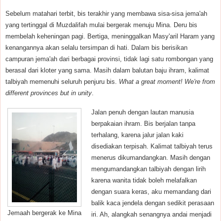
Sebelum matahari terbit, bis terakhir yang membawa sisa-sisa jema'ah
yang tertinggal di Muzdalifah mulai bergerak menuju Mina. Deru bis
membelah keheningan pagi. Bertiga, meninggalkan Masy'aril Haram yang
kenangannya akan selalu tersimpan di hati. Dalam bis berisikan
campuran jema'ah dari berbagai provinsi, tidak lagi satu rombongan yang
berasal dari kloter yang sama. Masih dalam balutan baju ihram, kalimat
talbiyah memenuhi seluruh penjuru bis.
What a great moment! We're from
different provinces but in unity
.
Jalan penuh dengan lautan manusia
berpakaian ihram. Bis berjalan tanpa
terhalang, karena jalur jalan kaki
disediakan terpisah. Kalimat talbiyah terus
menerus dikumandangkan. Masih dengan
mengumandangkan talbiyah dengan lirih
karena wanita tidak boleh melafalkan
dengan suara keras, aku memandang dari
balik kaca jendela dengan sedikit perasaan
Jemaah bergerak ke Mina
iri. Ah, alangkah senangnya andai menjadi