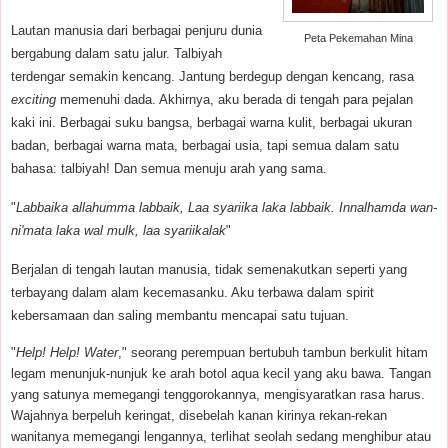
Lautan manusia dari berbagai penjuru dunia
Peta Pekemahan Mina
bergabung dalam satu jalur. Talbiyah
terdengar semakin kencang. Jantung berdegup dengan kencang, rasa
exciting
memenuhi dada. Akhirnya, aku berada di tengah para pejalan
kaki ini. Berbagai suku bangsa, berbagai warna kulit, berbagai ukuran
badan, berbagai warna mata, berbagai usia, tapi semua dalam satu
bahasa: talbiyah! Dan semua menuju arah yang sama.
"
Labbaika allahumma labbaik, Laa syariika laka labbaik. Innalhamda wan-
ni'mata laka wal mulk, laa syariikalak
"
Berjalan di tengah lautan manusia, tidak semenakutkan seperti yang
terbayang dalam alam kecemasanku. Aku terbawa dalam spirit
kebersamaan dan saling membantu mencapai satu tujuan.
"
Help! Help! Water
," seorang perempuan bertubuh tambun berkulit hitam
legam menunjuk-nunjuk ke arah botol aqua kecil yang aku bawa. Tangan
yang satunya memegangi tenggorokannya, mengisyaratkan rasa harus.
Wajahnya berpeluh keringat, disebelah kanan kirinya rekan-rekan
wanitanya memegangi lengannya, terlihat seolah sedang menghibur atau