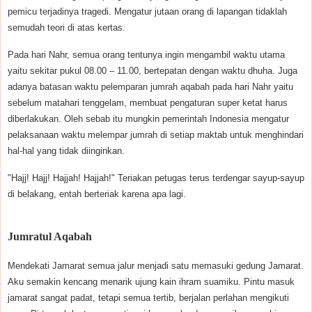
pemicu terjadinya tragedi. Mengatur jutaan orang di lapangan tidaklah
semudah teori di atas kertas.
Pada hari Nahr, semua orang tentunya ingin mengambil waktu utama
yaitu sekitar pukul 08.00 – 11.00, bertepatan dengan waktu dhuha. Juga
adanya batasan waktu pelemparan jumrah aqabah pada hari Nahr yaitu
sebelum matahari tenggelam, membuat pengaturan super ketat harus
diberlakukan. Oleh sebab itu mungkin pemerintah Indonesia mengatur
pelaksanaan waktu melempar jumrah di setiap maktab untuk menghindari
hal-hal yang tidak diinginkan.
"Hajj! Hajj! Hajjah! Hajjah!" Teriakan petugas terus terdengar sayup-sayup
di belakang, entah berteriak karena apa lagi.
Jumratul Aqabah
Mendekati Jamarat semua jalur menjadi satu memasuki gedung Jamarat.
Aku semakin kencang menarik ujung kain ihram suamiku. Pintu masuk
jamarat sangat padat, tetapi semua tertib, berjalan perlahan mengikuti