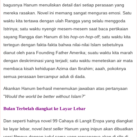
bagusnya Hanum menuliskan detail dari setiap perasaan yang
mereka rasakan. Novel ini memang sangat menguras emosi. Satu
waktu kita tertawa dengan ulah Rangga yang selalu menggoda
Istrinya; satu waktu nyengir mesem-mesem saat baca pertikaian
sayang Rangga dan Hanum di bis
hop-on-hop-off
; satu waktu kita
tertegun dengan fakta-fakta bahwa nilai-nilai Islam sebetulnya
dianut oleh para Founding Father Amerika; suatu waktu kita marah
dengan deskriminasi yang terjadi; satu waktu meneteskan air mata
membaca kisah kehidupan Azima dan Ibrahim; aaah, pokoknya
semua perasaan bercampur aduk di dada.
Akankan Hanum berhasil menemukan jawaban atas pertanyaan
"
Would the world be better without Islam?
"
Bulan Terbelah diangkat ke Layar Lebar
Dan seperti halnya novel 99 Cahaya di Langit Eropa yang diangkat
ke layar lebar, novel
best seller
Hanum yang inipun akan dibuatkan
versi filmnya dengan judul sama yang rencananya akan di rilis di