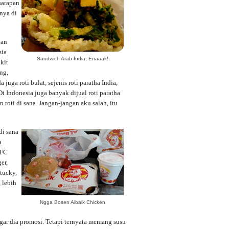
sarapan
inya di
dan
sia
Sandwich Arab India, Enaaak!
kit
ng,
juga roti bulat, sejenis roti paratha India,
i Indonesia juga banyak dijual roti paratha
n roti di sana. Jangan-jangan aku salah, itu
di sana
a
KFC
er,
tucky,
 lebih
Ngga Bosen Albaik Chicken
gar dia promosi. Tetapi ternyata memang susu