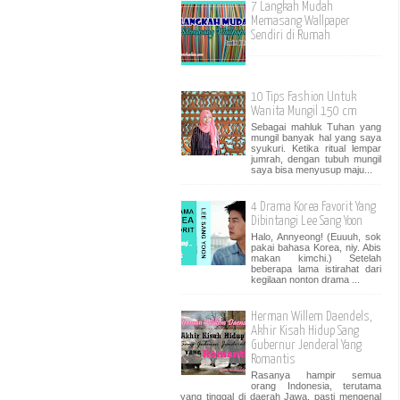
7 Langkah Mudah
Memasang Wallpaper
Sendiri di Rumah
10 Tips Fashion Untuk
Wanita Mungil 150 cm
Sebagai mahluk Tuhan yang
mungil banyak hal yang saya
syukuri. Ketika ritual lempar
jumrah, dengan tubuh mungil
saya bisa menyusup maju...
4 Drama Korea Favorit Yang
Dibintangi Lee Sang Yoon
Halo, Annyeong! (Euuuh, sok
pakai bahasa Korea, niy. Abis
makan kimchi.) Setelah
beberapa lama istirahat dari
kegilaan nonton drama ...
Herman Willem Daendels,
Akhir Kisah Hidup Sang
Gubernur Jenderal Yang
Romantis
Rasanya hampir semua
orang Indonesia, terutama
yang tinggal di daerah Jawa, pasti mengenal