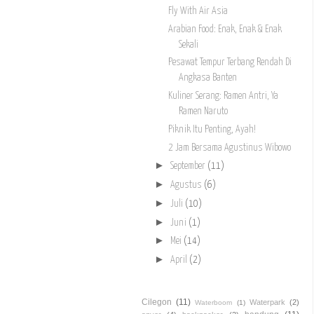
Fly With Air Asia
Arabian Food: Enak, Enak & Enak
Sekali
Pesawat Tempur Terbang Rendah Di
Angkasa Banten
Kuliner Serang: Ramen Antri, Ya
Ramen Naruto
Piknik Itu Penting, Ayah!
2 Jam Bersama Agustinus Wibowo
►
September
(11)
►
Agustus
(6)
►
Juli
(10)
►
Juni
(1)
►
Mei
(14)
►
April
(2)
Cilegon
(11)
Waterpark
(2)
Waterboom
(1)