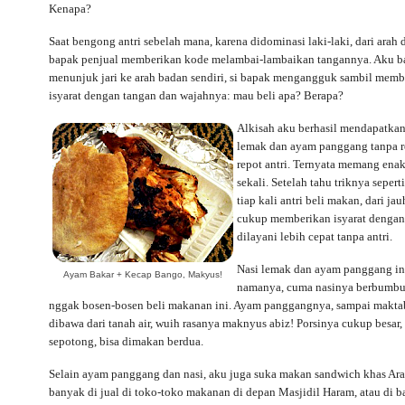
Kenapa?
Saat bengong antri sebelah mana, karena didominasi laki-laki, dari arah
bapak penjual memberikan kode melambai-lambaikan tangannya. Aku b
menunjuk jari ke arah badan sendiri, si bapak mengangguk sambil memb
isyarat dengan tangan dan wajahnya: mau beli apa? Berapa?
Alkisah aku berhasil mendapatkan
lemak dan ayam panggang tanpa r
repot antri. Ternyata memang ena
sekali. Setelah tahu triknya seperti
tiap kali antri beli makan, dari ja
cukup memberikan isyarat dengan 
dilayani lebih cepat tanpa antri.
Nasi lemak dan ayam panggang in
Ayam Bakar + Kecap Bango, Makyus!
namanya, cuma nasinya berbumbu,
nggak bosen-bosen beli makanan ini. Ayam panggangnya, sampai makta
dibawa dari tanah air, wuih rasanya maknyus abiz! Porsinya cukup besar,
sepotong, bisa dimakan berdua.
Selain ayam panggang dan nasi, aku juga suka makan sandwich khas Arab
banyak di jual di toko-toko makanan di depan Masjidil Haram, atau di 