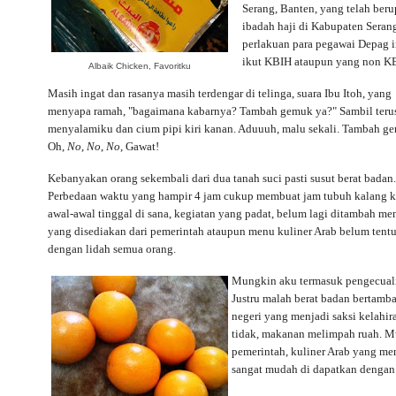
Serang, Banten, yang telah ber
ibadah haji di Kabupaten Seran
perlakuan para pegawai Depag 
ikut KBIH ataupun yang non K
Albaik Chicken, Favoritku
Masih ingat dan rasanya masih terdengar di telinga, suara Ibu Itoh, yang
menyapa ramah, "bagaimana kabarnya? Tambah gemuk ya?" Sambil teru
menyalamiku dan cium pipi kiri kanan. Aduuuh, malu sekali. Tambah g
Oh,
No
,
No
,
No
, Gawat!
Kebanyakan orang sekembali dari dua tanah suci pasti susut berat badan.
Perbedaan waktu yang hampir 4 jam cukup membuat jam tubuh kalang k
awal-awal tinggal di sana, kegiatan yang padat, belum lagi ditambah me
yang disediakan dari pemerintah ataupun menu kuliner Arab belum tent
dengan lidah semua orang.
Mungkin aku termasuk pengecuali
Justru malah berat badan bertamba
negeri yang menjadi saksi kelah
tidak, makanan melimpah ruah. M
pemerintah, kuliner Arab yang me
sangat mudah di dapatkan dengan