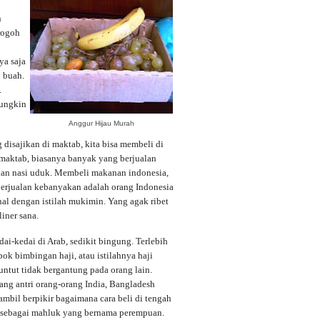
n
rogoh
ya saja
n buah.
.
mungkin
Anggur Hijau Murah
disajikan di maktab, kita bisa membeli di
 maktab, biasanya banyak yang berjualan
dan nasi uduk. Membeli makanan indonesia,
 berjualan kebanyakan adalah orang Indonesia
al dengan istilah mukimin. Yang agak ribet
iner sana.
i-kedai di Arab, sedikit bingung. Terlebih
ok bimbingan haji, atau istilahnya haji
untut tidak bergantung pada orang lain.
ang antri orang-orang India, Bangladesh
sambil berpikir bagaimana cara beli di tengah
ir sebagai mahluk yang bernama perempuan.