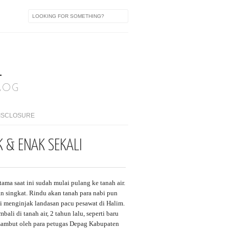
A
LOG
ISCLOSURE
K & ENAK SEKALI
ama saat ini sudah mulai pulang ke tanah air.
gan singkat. Rindu akan tanah para nabi pun
 menginjak landasan pacu pesawat di Halim.
li di tanah air, 2 tahun lalu, seperti baru
 sambut oleh para petugas Depag Kabupaten