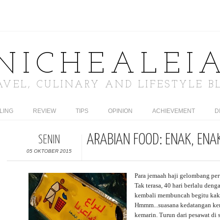
NICHEALEI
AVEL, CULINARY AND LIFESTYLE B
LING
REVIEW
TIPS
OPINION
ACHIEVEMENT
D
ARABIAN FOOD: ENAK, ENA
SENIN
05 OKTOBER 2015
Para jemaah haji gelombang pert
Tak terasa, 40 hari berlalu den
kembali membuncah begitu kaki
Hmmm...suasana kedatangan kemba
kemarin. Turun dari pesawat di