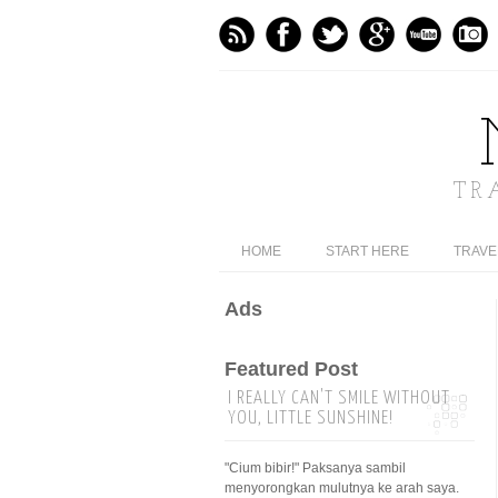
TR
HOME
START HERE
TRAVE
Ads
Featured Post
I REALLY CAN'T SMILE WITHOUT
YOU, LITTLE SUNSHINE!
"Cium bibir!" Paksanya sambil
menyorongkan mulutnya ke arah saya.