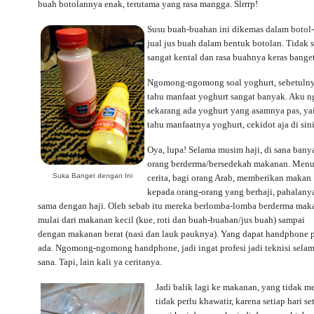
buah botolannya enak, terutama yang rasa mangga. Slrrrp!
Susu buah-buahan ini dikemas dalam botol-b
jual jus buah dalam bentuk botolan. Tidak se
sangat kental dan rasa buahnya keras bange
Ngomong-ngomong soal yoghurt, sebetulnya
tahu manfaat yoghurt sangat banyak. Aku n
sekarang ada yoghurt yang asamnya pas, ya
tahu manfaatnya yoghurt, cekidot aja di sin
Oya, lupa! Selama musim haji, di sana bany
orang berderma/bersedekah makanan. Menu
Suka Banget dengan Ini
cerita, bagi orang Arab, memberikan makan
kepada orang-orang yang berhaji, pahalany
sama dengan haji. Oleh sebab itu mereka berlomba-lomba berderma mak
mulai dari makanan kecil (kue, roti dan buah-buahan/jus buah) sampai
dengan makanan berat (nasi dan lauk pauknya). Yang dapat handphone 
ada. Ngomong-ngomong handphone, jadi ingat profesi jadi teknisi selam
sana. Tapi, lain kali ya ceritanya.
Jadi balik lagi ke makanan, yang tidak m
tidak perlu khawatir, karena setiap hari s