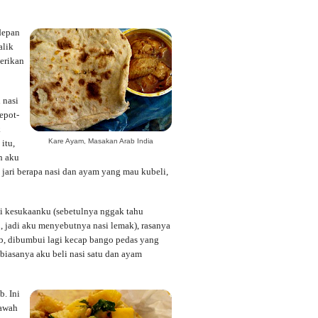
 depan
alik
erikan
 nasi
epot-
k
Kare Ayam, Masakan Arab India
 itu,
uh aku
jari berapa nasi dan ayam yang mau kubeli,
i kesukaanku (sebetulnya nggak tahu
 jadi aku menyebutnya nasi lemak), rasanya
b, dibumbui lagi kecap bango pedas yang
 biasanya aku beli nasi satu dan ayam
. Ini
bawah