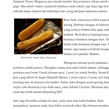
Zamzam Tower. Harganya pun murah meriah, dan porsinya cukup untuk 
pagi. Ada sekali waktu, sandwich Arabnya enak sekali, tapi lupa lagi bel
sebelah mana, karena ada beberapa toko yang menjual makanan sejenis.
Roti Arab, teksturnya lebih kasar 
kering. Berbeda dengan di Indone
yang rotinya lembut dan agak sedi
lembab. Bentuknya lonjong-lonjo
biasanya dimakan dengan kare. Ada 
lebih enak dimakan dengan kare. D
instan, tapi rasanya berbeda denga
bukan roti paratha. Hmmm...
Roti Halal, Halal (Alias Gretong)
Mengenai ukuran porsi makanan, 
porsinya jumbo punya. Mungkin orang sana suka sekali makan, sehingg
porsinya pun besar. Untuk ukuran saya, 1 porsi itu untuk berdua. Ayam 
pun yang dibeli di depan Masjidil Haram, 1 porsi isinya 2 ayam, roti burg
kentang dan air minum cola jumbo. Kalau suka dengan ayam goreng ken
wajib coba Kentucky-nya Arab sana, yaitu Albaik Chicken. Menurut aku,
enak dan lebih murah dibanding KFC.
Satu lagi favoritku selama di sana, yaitu susu rasa buah-buahan. Kata
penjualnya, susunya enak, bisa bikin nyenyak tidur. Aku ketawa menden