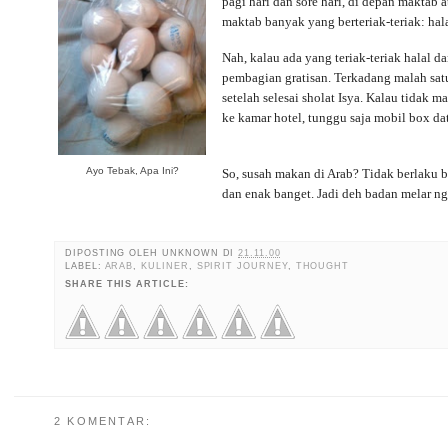
pagi hari dan sore hari, di depan maktab 
maktab banyak yang berteriak-teriak: hala
Nah, kalau ada yang teriak-teriak halal d
pembagian gratisan. Terkadang malah satu
setelah selesai sholat Isya. Kalau tidak m
ke kamar hotel, tunggu saja mobil box dat
Ayo Tebak, Apa Ini?
So, susah makan di Arab? Tidak berlaku 
dan enak banget. Jadi deh badan melar n
DIPOSTING OLEH
UNKNOWN
DI
21.11.00
LABEL:
ARAB
,
KULINER
,
SPIRIT JOURNEY
,
THOUGHT
SHARE THIS ARTICLE:
2 KOMENTAR: