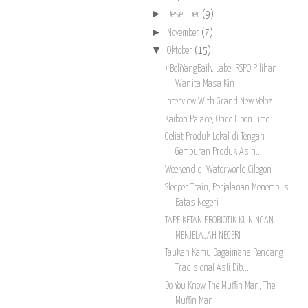
►
Desember
(9)
►
November
(7)
▼
Oktober
(15)
#BeliYangBaik: Label RSPO Pilihan
Wanita Masa Kini
Interview With Grand New Veloz
Kaibon Palace, Once Upon Time
Geliat Produk Lokal di Tengah
Gempuran Produk Asin...
Weekend di Waterworld Cilegon
Sleeper Train, Perjalanan Menembus
Batas Negeri
TAPE KETAN PROBIOTIK KUNINGAN
MENJELAJAH NEGERI
Taukah Kamu Bagaimana Rendang
Tradisional Asli Dib...
Do You Know The Muffin Man, The
Muffin Man