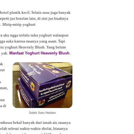
otol plastik kecil. Selain susu juga banyak
perti jus botolan lain, di sini jus buahnya
t. Mirip-mirip yoghurt.
 aku ngga terlalu suka yoghurt walaupun
gga suka karena rasanya yang asam. Tapi
itu yoghurt Heavenly Blush. Yang belum
i yak:
Manfaat Yoghurt Heavenly Blush
.
ak
rut
a
anan,
pun
a di
Salah Satu Halalan
embawa bekal banyak dari tanah air, rasanya
etelah selesai waktu-waktu sholat, biasanya