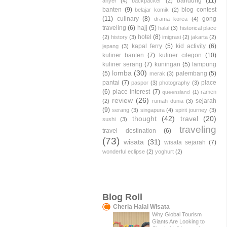
bandung
(11)
anyer
(4)
backpacker
(2)
banten
(9)
blog contest
belajar komik
(2)
(11)
culinary
(8)
gong
drama korea
(4)
traveling
(6)
hajj
(5)
halal
(3)
historical place
hotel
(8)
(2)
history
(3)
imigrasi
(2)
jakarta
(2)
kapal ferry
(5)
kid activity
(6)
jepang
(3)
kuliner banten
(7)
kuliner cilegon
(10)
kuliner serang
(7)
kuningan
(5)
lampung
lomba
(30)
(5)
palembang
(5)
merak
(3)
pantai
(7)
place
paspor
(3)
photography
(3)
(6)
place interest
(7)
ramen
queensland
(1)
review
(26)
sejarah
(2)
rumah dunia
(3)
(9)
serang
(3)
singapura
(4)
spirit journey
(3)
thought
(42)
travel
(20)
sushi
(3)
traveling
travel destination
(6)
(73)
wisata
(31)
wisata sejarah
(7)
wonderful eclipse
(2)
yoghurt
(2)
Blog Roll
Cheria Halal Wisata
Why Global Tourism
Giants Are Looking to