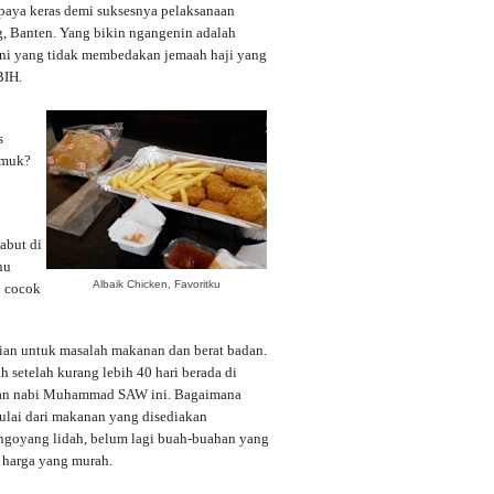
upaya keras demi suksesnya pelaksanaan
g, Banten. Yang bikin ngangenin adalah
ini yang tidak membedakan jemaah haji yang
BIH.
s
emuk?
abut di
nu
Albaik Chicken, Favoritku
u cocok
an untuk masalah makanan dan berat badan.
h setelah kurang lebih 40 hari berada di
iran nabi Muhammad SAW ini. Bagaimana
ulai dari makanan yang disediakan
ngoyang lidah, belum lagi buah-buahan yang
 harga yang murah.