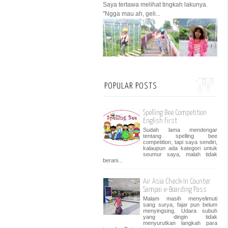
Saya tertawa melihat tingkah lakunya.
"Ngga mau ah, geli...
POPULAR POSTS
Spelling Bee Competition
English First
Sudah lama mendengar
tentang spelling bee
competition, tapi saya sendiri,
kalaupun ada kategori untuk
seumur saya, malah tidak
berani...
Air Asia Check-In Counter
Sampai e-Boarding Pass
Malam masih menyelimuti
sang surya, fajar pun belum
menyingsing. Udara subuh
yang dingin tidak
menyurutkan langkah para