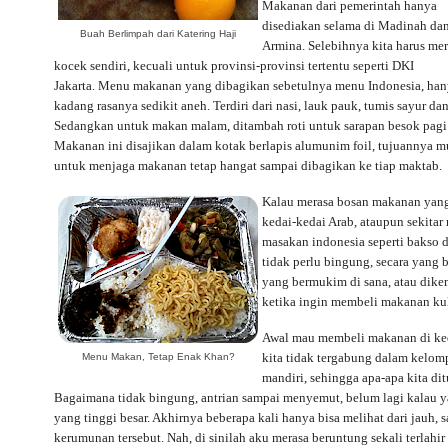
Makanan dari pemerintah hanya
disediakan selama di Madinah da
Buah Berlimpah dari Katering Haji
Armina. Selebihnya kita harus me
kocek sendiri, kecuali untuk provinsi-provinsi tertentu seperti DKI
Jakarta. Menu makanan yang dibagikan sebetulnya menu Indonesia, han
kadang rasanya sedikit aneh. Terdiri dari nasi, lauk pauk, tumis sayur da
Sedangkan untuk makan malam, ditambah roti untuk sarapan besok pagi
Makanan ini disajikan dalam kotak berlapis alumunim foil, tujuannya 
untuk menjaga makanan tetap hangat sampai dibagikan ke tiap maktab.
Kalau merasa bosan makanan yang 
kedai-kedai Arab, ataupun sekitar
masakan indonesia seperti bakso 
tidak perlu bingung, secara yang
yang bermukim di sana, atau diken
ketika ingin membeli makanan kul
Awal mau membeli makanan di keda
kita tidak tergabung dalam kelomp
Menu Makan, Tetap Enak Khan?
mandiri, sehingga apa-apa kita dit
Bagaimana tidak bingung, antrian sampai menyemut, belum lagi kalau y
yang tinggi besar. Akhirnya beberapa kali hanya bisa melihat dari jauh, 
kerumunan tersebut. Nah, di sinilah aku merasa beruntung sekali terlah