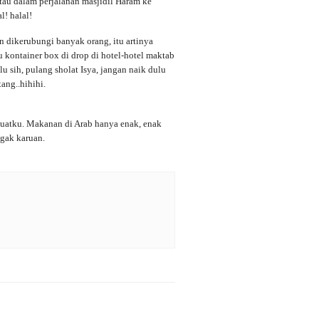
atau dalam perjalanan masjidil Haram ke
l! halal!
an dikerubungi banyak orang, itu artinya
 kontainer box di drop di hotel-hotel maktab
alu sih, pulang sholat Isya, jangan naik dulu
ang..hihihi.
buatku. Makanan di Arab hanya enak, enak
ggak karuan.