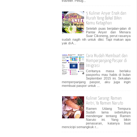
traveler. Petug...
5 Kuliner Anyer Enak dan
Murah Yang Bakal Bikin
Kamu Ketagihan
Setelah puas berjalan-jalan di
Pantai Anyer dan Menara
Suar Cikoneng, perut rasanya
sudah nagih nih untuk diisi. Tapi makan apa
yak di A...
Cara Mudah Membuat dan
Memperpanjang Paspor di
Imigrasi
Ceritanya masa berlaku
pasporku mau habis di bulan
September 2015 ini. Sekalian
memperpanjang paspor, aku juga ingin
membuat paspor untuk ...
Kuliner Serang: Ramen
Antri, Ya Ramen Naruto
Ramen Udang Tempura
Sudah lama sebetulnya
mendengar tentang Ramen
Naruto ini. Yang bikin
penasaran, katanya buat
mencicipi semangkuk r...