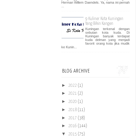
Herman Willem Daendels. Ya, nama ini pernah
...
9 Kuliner Kota Kuningan
Yang Bikin Kangen
Kuningan terkenal dengan
sebutan kota kuda. Di
Kuningan banyak terdapat
kuda delman yang menjadi
favorit orang kota jika mudik
ke Kunin...
BLOG ARCHIVE
►
2022
(1)
►
2021
(2)
►
2020
(1)
►
2018
(11)
►
2017
(38)
►
2016
(144)
▼
2015
(75)